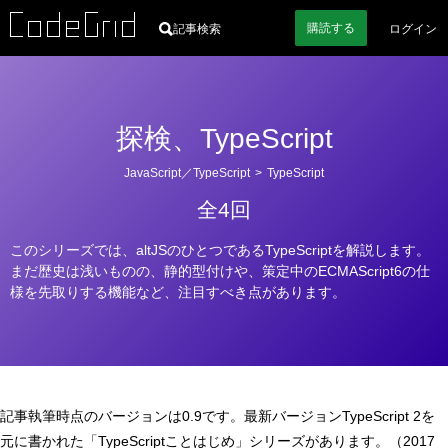
購読
する
記事検索
ログイン
探検、TypeScript
カ
JavaScript／TypeScript
>
TypeScript
テ
全4回
ゴ
リ
このシリーズでは、altJSのひとつであるTypeScriptを解説します。
ー
まだ歴史は浅いものの、静的型付けや、策定中のECMAScript6の仕
様を先取りする機能など、注目すべき点があります。
記事執筆時点のバージョンは0.9です。最新バージョンTypeScript 2を
元に書かれた「TypeScriptことはじめ」シリーズがあります。（2017