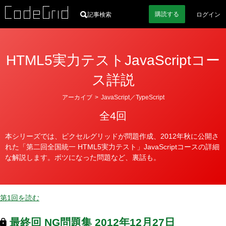
購読
する
記事検索
ログイン
HTML5実力テストJavaScriptコー
ス詳説
カ
アーカイブ
>
JavaScript／TypeScript
テ
全4回
ゴ
リ
本シリーズでは、ピクセルグリッドが問題作成、2012年秋に公開さ
ー
れた「第二回全国統一 HTML5実力テスト」JavaScriptコースの詳細
な解説します。ボツになった問題など、裏話も。
第1回を読む
最終回
NG問題集
2012年12月27日