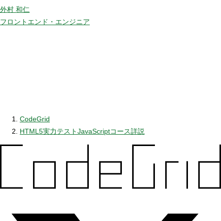
外村 和仁
フロントエンド・エンジニア
CodeGrid
HTML5実力テストJavaScriptコース詳説