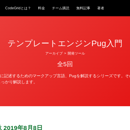
CodeGridとは？
料金
チーム購読
無料記事
著者
テンプレートエンジンPug入門
アーカイブ
>
開発ツール
全5回
単に記述するためのマークアップ言語、Pugを解説するシリーズです。
しっかり解説します。
承
2019年8月8日