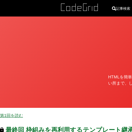
記事検索
カ
テ
ゴ
リ
HTMLを簡
ー
い所まで、
第1回を読む
最終回
枠組みを再利用するテンプレート継