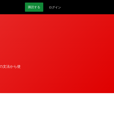
購読
する
ログイン
その文法から使