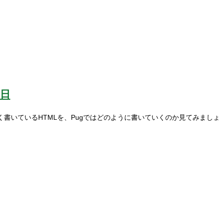
4日
く書いているHTMLを、Pugではどのように書いていくのか見てみまし