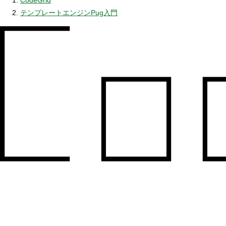
CodeGrid
テンプレートエンジンPug入門