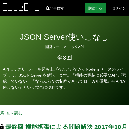
購読
する
記事検索
ログイン
JSON Server使いこなし
カ
開発ツール
>
モックAPI
テ
全3回
ゴ
リ
APIモックサーバーを起ち上げることができるNode.jsベースのライ
ー
ブラリ、JSON Serverを解説します。「機能の実装に必要なAPIが完
成していない」「ならんらかの制約があってローカル環境からAPIが
使えない」という場合に便利です。
第1回を読む
最終回
機能拡張による問題解決
2017年10月