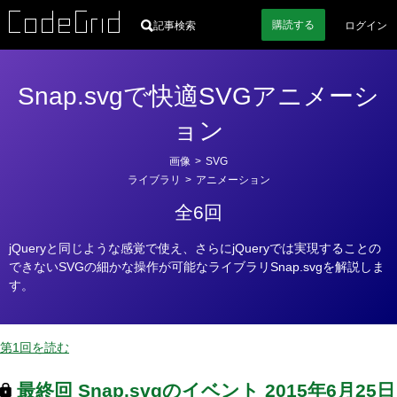
購読
する
記事検索
ログイン
Snap.svgで快適SVGアニメーシ
ョン
カ
画像
>
SVG
テ
ライブラリ
>
アニメーション
ゴ
全6回
リ
ー
jQueryと同じような感覚で使え、さらにjQueryでは実現することの
できないSVGの細かな操作が可能なライブラリSnap.svgを解説しま
す。
第1回を読む
最終回
Snap.svgのイベント
2015年6月25日