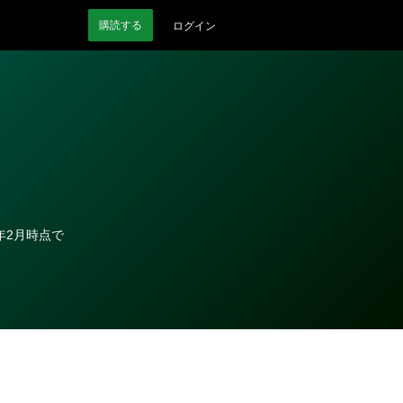
購読
する
ログイン
年2月時点で