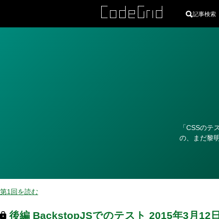
記事検索
カ
テ
ゴ
リ
「CSSのテ
ー
の、まだ黎
第1回を読む
後編
BackstopJSでのテスト
2015年3月12