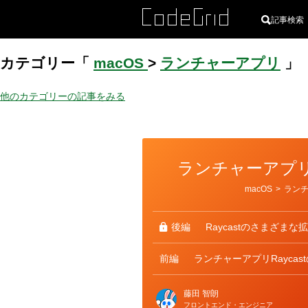
記事検索
カテゴリー「
macOS
>
ランチャーアプリ
」
他のカテゴリーの記事をみる
ランチャーアプ
カ
macOS
>
ラン
テ
ゴ
リ
ー
後編
Raycastのさまざま
前編
ランチャーアプリRaycas
藤田 智朗
フロントエンド・エンジニア