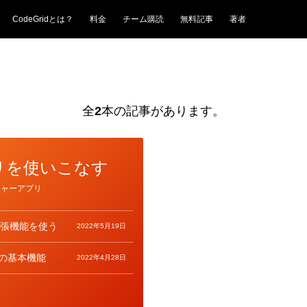
CodeGridとは？
料金
チーム購読
無料記事
著者
全
2
本の記事があります。
リを使いこなす
チャーアプリ
な拡張機能を使う
2022年5月19日
tの基本機能
2022年4月28日