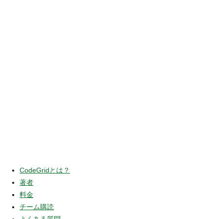
CodeGridとは？
著者
料金
チーム購読