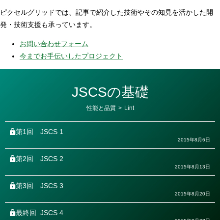
ピクセルグリッドでは、記事で紹介した技術やその知見を活かした開
発・技術支援も承っています。
お問い合わせフォーム
今までお手伝いしたプロジェクト
JSCSの基礎
カ
性能と品質
>
Lint
テ
ゴ
リ
第1回
JSCS 1
ー
2015年8月6日
第2回
JSCS 2
2015年8月13日
第3回
JSCS 3
2015年8月20日
最終回
JSCS 4