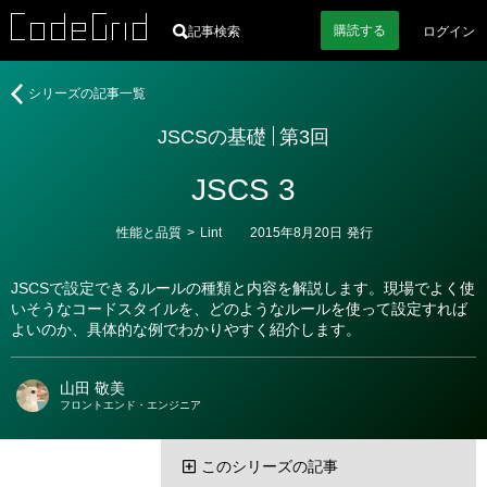
購読
する
記事検索
ログイン
著
JSCS
シリーズの記事一覧
者
の
JSCSの基礎
第3回
基
礎
JSCS 3
カ
性能と品質
>
Lint
2015年8月20日
発行
テ
ゴ
リ
JSCSで設定できるルールの種類と内容を解説します。現場でよく使
ー
いそうなコードスタイルを、どのようなルールを使って設定すれば
よいのか、具体的な例でわかりやすく紹介します。
山田 敬美
フロントエンド・エンジニア
このシリーズの記事