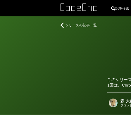
記事検索
著
Chrome
シリーズの記事一覧
者
拡
張
と
し
て
の
Claude
in
このシリーズで
Chrome
1回は、Ch
森 大
フロン