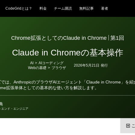
CodeGridとは？
料金
チーム購読
無料記事
著者
Chrome拡張としてのClaude in Chrome
第1回
Claude in Chromeの基本操作
カ
AI
>
AIコーディング
2026年5月21日
発行
テ
Webの基礎
>
ブラウザ
ゴ
リ
ー
は、AnthropicのブラウザAIエージェント「Claude in Chrome」
rome拡張単体としての基本的な使い方を解説します。
典
トエンド・エンジニア