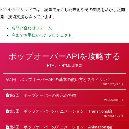
ピクセルグリッドでは、記事で紹介した技術やその知見を活かした開
発・技術支援も承っています。
お問い合わせフォーム
今までお手伝いしたプロジェクト
ポップオーバーAPIを攻略する
カ
HTML
>
HTML UI要素
テ
ゴ
リ
第1回
ポップオーバーAPIの基本の使い方とスタイリング
ー
2025年2月20日
第2回
ポップオーバーの表示の特徴
2025年3月6日
第3回
ポップオーバーのアニメーション：Transitions編
2025年3月27日
第4回
ポップオーバーのアニメーション：Animations編