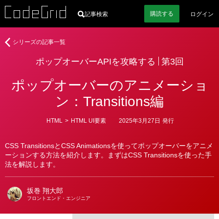
購読
する
記事検索
ログイン
著
ポ
シリーズの記事一覧
者
ッ
ポップオーバーAPIを攻略する
第3回
プ
オ
ポップオーバーのアニメーショ
ー
バ
ン：Transitions編
ー
API
カ
HTML
>
HTML UI要素
2025年3月27日
発行
を
テ
ゴ
攻
リ
略
CSS TransitionsとCSS Animationsを使ってポップオーバーをアニメ
ー
ーションする方法を紹介します。まずはCSS Transitionsを使った手
す
法を解説します。
る
坂巻 翔大郎
フロントエンド・エンジニア