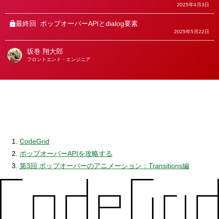
2025年4月3日
最終回
ポップオーバーAPIとdialog要素
2025年5月22日
坂巻 翔大郎
著
フロントエンド・エンジニア
者
CodeGrid
ポップオーバーAPIを攻略する
第3回 ポップオーバーのアニメーション：Transitions編