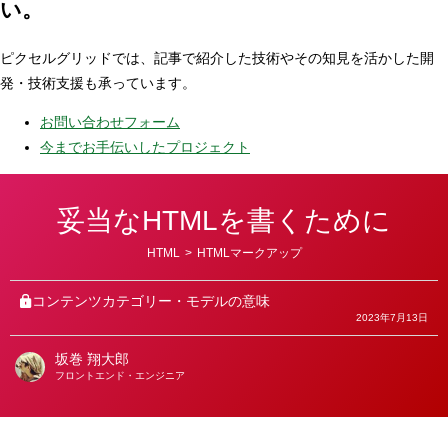
い。
ピクセルグリッドでは、記事で紹介した技術やその知見を活かした開
発・技術支援も承っています。
お問い合わせフォーム
今までお手伝いしたプロジェクト
妥当なHTMLを書くために
カ
HTML
>
HTMLマークアップ
テ
ゴ
リ
コンテンツカテゴリー・モデルの意味
ー
2023年7月13日
坂巻 翔大郎
著
フロントエンド・エンジニア
者