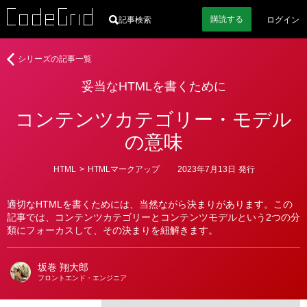
購読
する
記事検索
ログイン
著
妥
シリーズの記事一覧
者
当
妥当なHTMLを書くために
な
HTML
コンテンツカテゴリー・モデル
を
書
の意味
く
た
カ
HTML
>
HTMLマークアップ
2023年7月13日
発行
め
テ
ゴ
に
リ
適切なHTMLを書くためには、当然ながら決まりがあります。この
ー
記事では、コンテンツカテゴリーとコンテンツモデルという2つの分
類にフォーカスして、その決まりを紐解きます。
坂巻 翔大郎
フロントエンド・エンジニア