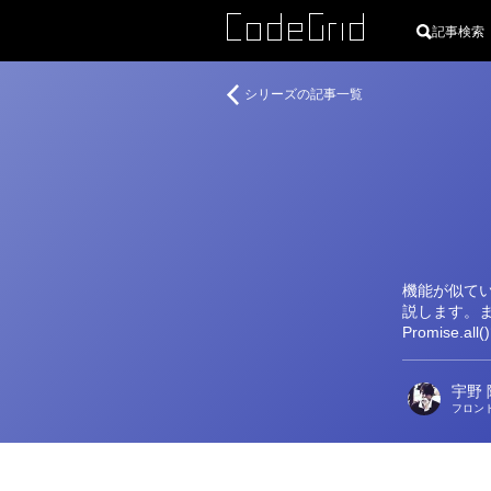
記事検索
著
複
シリーズの記事一覧
者
数
の
Promise
を
扱
う
4
つ
機能が似て
の
説します。
メ
Promise.al
ソ
ッ
宇野 
ド
フロン