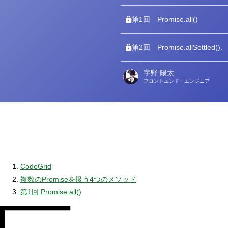
第1回
Promise.all()
第2回
Promise.allSettled()
宇野 陽太
著
フロントエンド・エンジニア
者
CodeGrid
複数のPromiseを扱う4つのメソッド
第1回 Promise.all()