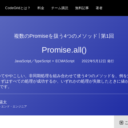
CodeGridとは？
料金
チーム購読
無料記事
著者
複数のPromiseを扱う4つのメソッド
第1回
Promise.all()
カ
JavaScript／TypeScript
>
ECMAScript
2022年5月12日
発行
テ
ゴ
リ
いてややこしい、非同期処理を組み合わせて使う4つのメソッドを、例を
ー
まずはすべての処理が成功するか、いずれかの処理が失敗したときに値
l()です。
陽太
トエンド・エンジニア