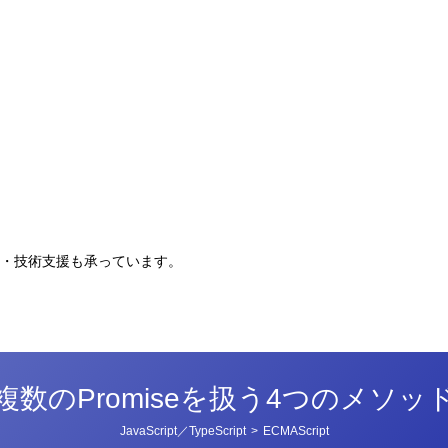
。
・技術支援も承っています。
複数のPromiseを扱う4つのメソッ
カ
JavaScript／TypeScript
>
ECMAScript
テ