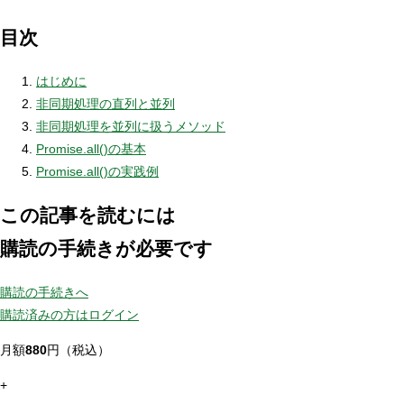
目次
はじめに
非同期処理の直列と並列
非同期処理を並列に扱うメソッド
Promise.all()の基本
Promise.all()の実践例
この記事を読むには
購読の手続きが必要です
購読の手続きへ
購読済みの方はログイン
月額
880
円（税込）
+