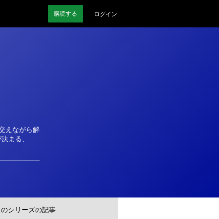
購読
する
ログイン
交えながら解
が決まる、
このシリーズの記事