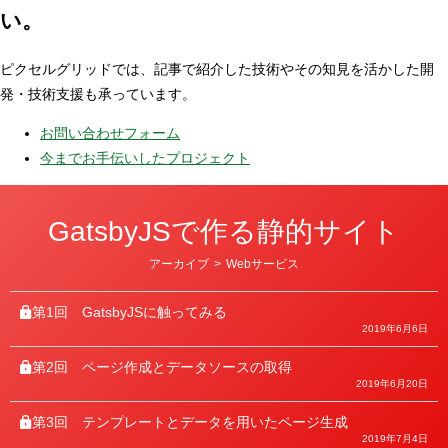
い。
ピクセルグリッドでは、記事で紹介した技術やその知見を活かした開
発・技術支援も承っています。
お問い合わせフォーム
今までお手伝いしたプロジェクト
GatsbyJSで作る静的サイト
カ
アーカイブ
>
Webサービス
テ
ゴ
リ
第1回
GatsbyJSに触ってみる
ー
2019年6月6日
第2回
ページ作成とデータソースの取得
2019年6月20日
第3回
テンプレートとデータを用いたページ生成
2019年7月4日