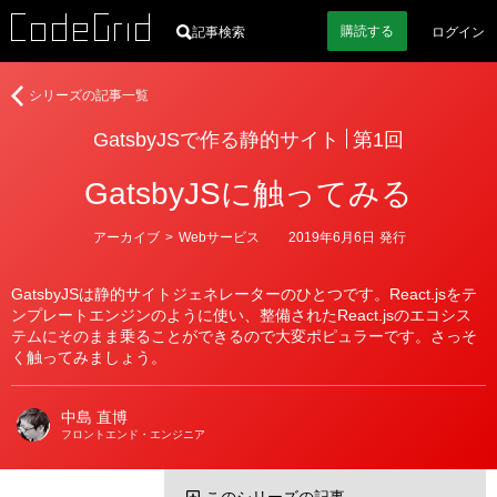
購読
する
記事検索
ログイン
著
GatsbyJS
シリーズの記事一覧
者
で
GatsbyJSで作る静的サイト
第1回
作
る
GatsbyJSに触ってみる
静
的
サ
カ
アーカイブ
>
Webサービス
2019年6月6日
発行
テ
イ
ゴ
ト
リ
GatsbyJSは静的サイトジェネレーターのひとつです。React.jsをテ
ー
ンプレートエンジンのように使い、整備されたReact.jsのエコシス
テムにそのまま乗ることができるので大変ポピュラーです。さっそ
く触ってみましょう。
中島 直博
フロントエンド・エンジニア
このシリーズの記事