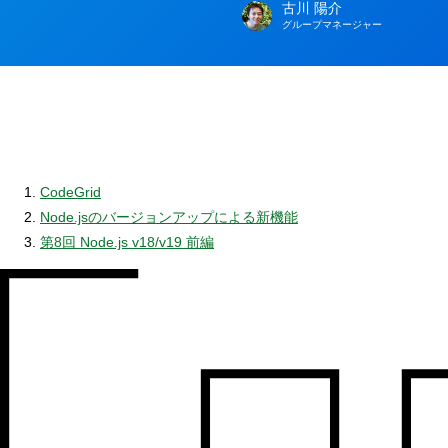
古川 陽介
著
グループマネージャー
者
CodeGrid
Node.jsのバージョンアップによる新機能
第8回 Node.js v18/v19 前編