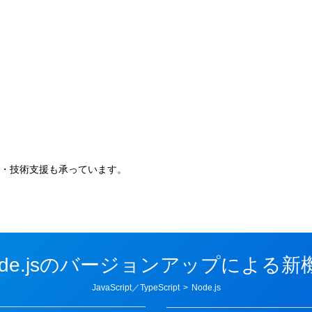
。
・技術支援も承っています。
ode.jsのバージョンアップによる新
カ
JavaScript／TypeScript
>
Node.js
テ
ゴ