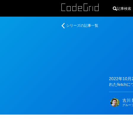
記事検索
著
Node.js
シリーズの記事一覧
者
の
バ
ー
ジ
ョ
ン
ア
ッ
2022年10
プ
れたfetc
に
よ
古川 
る
グルー
新
機
能