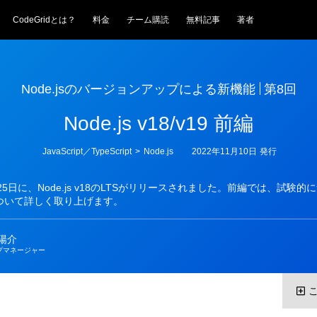
CodeGridとは？
料金
チーム購読
無料記事
著者
Node.jsのバージョンアップによる新機能
第8回
Node.js v18/v19 前編
カ
JavaScript／TypeScript
>
Node.js
2022年11月10日
発行
テ
ゴ
リ
月25日に、Node.js v18のLTSがリリースされました。前編では、試験
ー
hについて詳しく取り上げます。
陽介
プマネージャー