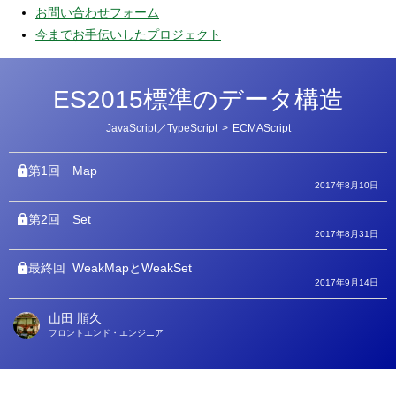
お問い合わせフォーム
今までお手伝いしたプロジェクト
ES2015標準のデータ構造
カ
JavaScript／TypeScript
>
ECMAScript
テ
ゴ
リ
第1回
Map
ー
2017年8月10日
第2回
Set
2017年8月31日
最終回
WeakMapとWeakSet
2017年9月14日
山田 順久
著
フロントエンド・エンジニア
者