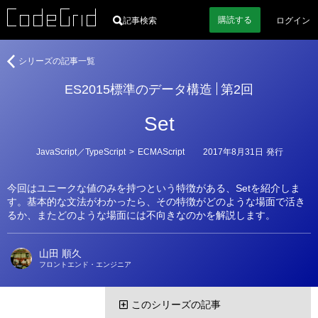
購読
する
記事検索
ログイン
著
ES2015
シリーズの記事一覧
者
標
ES2015標準のデータ構造
第2回
準
の
Set
デ
ー
タ
カ
JavaScript／TypeScript
>
ECMAScript
2017年8月31日
発行
テ
構
ゴ
造
リ
今回はユニークな値のみを持つという特徴がある、Setを紹介しま
ー
す。基本的な文法がわかったら、その特徴がどのような場面で活き
るか、またどのような場面には不向きなのかを解説します。
山田 順久
フロントエンド・エンジニア
このシリーズの記事