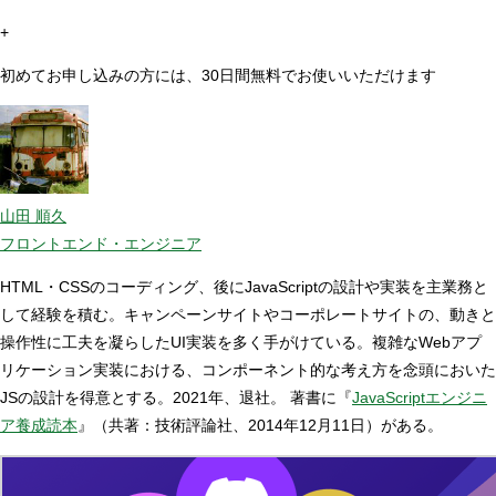
+
初めてお申し込みの方には、30日間無料でお使いいただけます
山田 順久
フロントエンド・エンジニア
HTML・CSSのコーディング、後にJavaScriptの設計や実装を主業務と
して経験を積む。キャンペーンサイトやコーポレートサイトの、動きと
操作性に工夫を凝らしたUI実装を多く手がけている。複雑なWebアプ
リケーション実装における、コンポーネント的な考え方を念頭においた
JSの設計を得意とする。2021年、退社。 著書に『
JavaScriptエンジニ
ア養成読本
』（共著：技術評論社、2014年12月11日）がある。