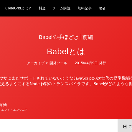
CodeGridとは？
料金
チーム購読
無料記事
著者
Babelの手ほどき
前編
Babelとは
カ
アーカイブ
>
開発ツール
2015年4月9日
発行
テ
ゴ
リ
ブラウザにまだサポートされていないようなJavaScriptの次世代の標準機
ー
えるようにするNode.js製のトランスパイラです。Babelがどのような
。
直博
トエンド・エンジニア