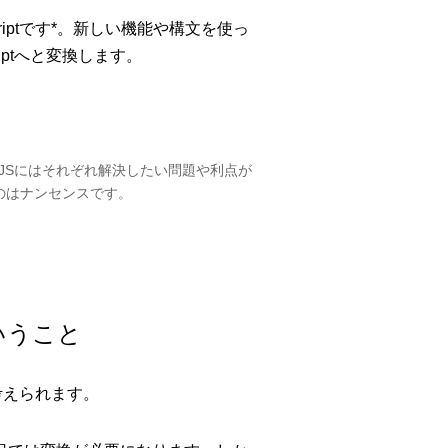
criptです*。新しい機能や構文を使っ
riptへと変換します。
ltJSにはそれぞれ解決したい問題や利点が
のはナンセンスです。
ということ
が考えられます。