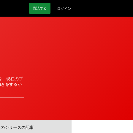
購読
する
ログイン
能を、現在のブ
働きをするか
このシリーズの記事