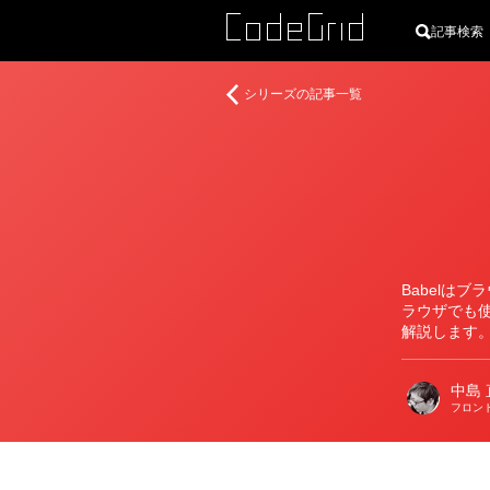
記事検索
著
Babel
シリーズの記事一覧
者
の
手
ほ
ど
き
Babelは
ラウザでも使
解説します
中島 
フロン