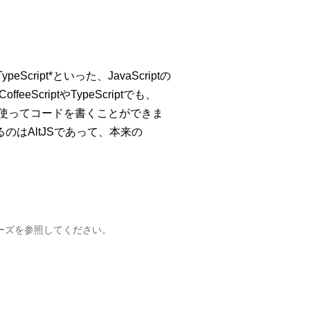
eScript*といった、JavaScriptの
ScriptやTypeScriptでも、
た構文を使ってコードを書くことができま
はAltJSであって、本来の
次のシリーズを参照してください。