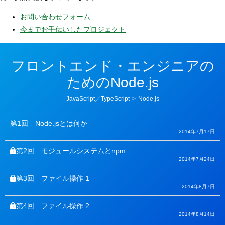
お問い合わせフォーム
今までお手伝いしたプロジェクト
フロントエンド・エンジニアの
ためのNode.js
カ
JavaScript／TypeScript
>
Node.js
テ
ゴ
リ
第1回
Node.jsとは何か
ー
2014年7月17日
第2回
モジュールシステムとnpm
2014年7月24日
第3回
ファイル操作 1
2014年8月7日
第4回
ファイル操作 2
2014年8月14日