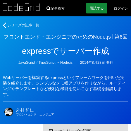
購読
する
記事検索
ログイン
著
フ
シリーズの記事一覧
者
ロ
フロントエンド・エンジニアのためのNode.js
第6回
ン
ト
expressでサーバー作成
エ
ン
ド・
カ
JavaScript／TypeScript
>
Node.js
2014年8月28日
発行
テ
エ
ゴ
ン
リ
Webサーバーを構築するexpressというフレームワークを用いた実
ー
ジ
装を紹介します。シンプルなメモ帳アプリを作りながら、ルーティ
ニ
ングやテンプレートなど便利な機能を使いこなす基礎を解説しま
ア
す。
の
た
外村 和仁
め
フロントエンド・エンジニア
の
Node.js
このシリーズの記事