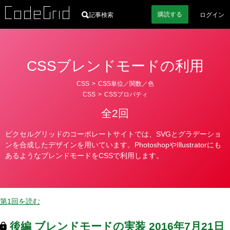
購読
する
記事検索
ログイン
CSSブレンドモードの利用
カ
CSS
>
CSS単位／関数／色
テ
CSS
>
CSSプロパティ
ゴ
全2回
リ
ー
ピクセルグリッドのコーポレートサイトでは、SVGとグラデーショ
ンを合成したデザインを用いています。PhotoshopやIllustratorにも
あるようなブレンドモードをCSSで利用します。
第1回を読む
後編
ブレンドモードの実装
2016年7月21日