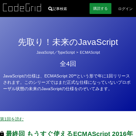
購読
する
記事検索
ログイン
先取り！未来のJavaScript
カ
JavaScript／TypeScript
>
ECMAScript
テ
全4回
ゴ
リ
JavaScriptの仕様は、ECMAScript 20**という形で年に1回リリース
ー
されます。このシリーズではまだ正式な仕様になっていないプロポ
ーザル状態の未来のJavaScriptの仕様をのぞいてみます。
第1回を読む
最終回
もうすぐ使えるECMAScript
2016年