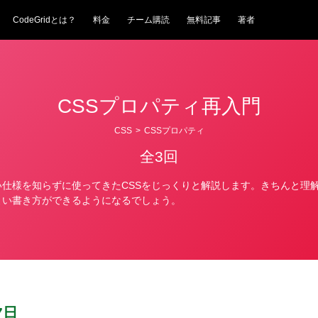
CodeGridとは？
料金
チーム購読
無料記事
著者
CSSプロパティ再入門
CSS
>
CSSプロパティ
全3回
い仕様を知らずに使ってきたCSSをじっくりと解説します。きちんと理
よい書き方ができるようになるでしょう。
7日