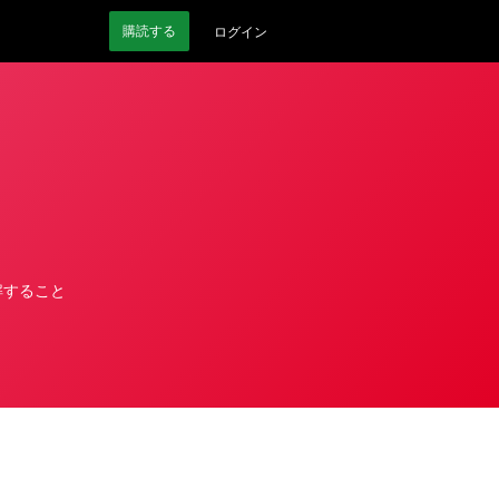
購読
する
ログイン
解すること