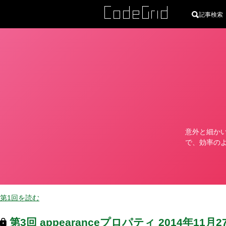
記事検索
カ
テ
ゴ
リ
意外と細か
ー
で、効率の
第1回を読む
第3回
appearanceプロパティ
2014年11月2