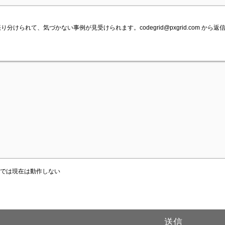
ルに振り分けられて、気づかない事例が見受けられます。
codegrid@pxgrid.com
から返信
容では現在は動作しない
送信