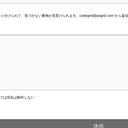
ルに振り分けられて、気づかない事例が見受けられます。
codegrid@pxgrid.com
から返信
容では現在は動作しない
送信