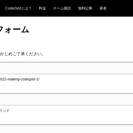
CodeGridとは？
料金
チーム購読
無料記事
著者
フォーム
かじめご了承ください。
2022-making-codegrid-1/
グリッド