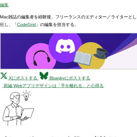
編集
Mac雑誌の編集者を経験後、フリーランスのエディター／ライターとして
社し、「
CodeGrid
」の編集を担当する。
Xにポストする
Blueskyにポストする
前編 Webアプリデザインは「手を離れる」と心得る