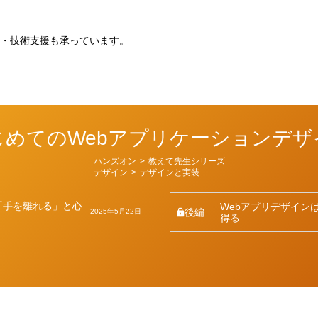
。
・技術支援も承っています。
じめてのWebアプリケーションデザ
カ
ハンズオン
>
教えて先生シリーズ
テ
デザイン
>
デザインと実装
ゴ
リ
ー
「手を離れる」と心
Webアプリデザイン
後編
2025年5月22日
得る