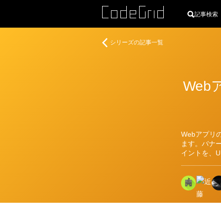
記事検索
は
シリーズの記事一覧
じ
め
て
We
の
Web
ア
プ
リ
Webアプリ
ケ
ます。バナー
ー
イントを、
シ
ョ
ン
デ
ザ
イ
ン