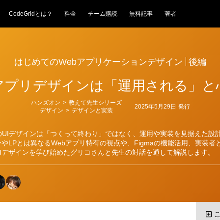
CodeGridとは？
料金
チーム購読
無料記事
著者
はじめてのWebアプリケーションデザイン
後編
bアプリデザインは「運用される」と
カ
ハンズオン
>
教えて先生シリーズ
2025年5月29日
発行
テ
デザイン
>
デザインと実装
ゴ
リ
ー
のUIデザインは「つくって終わり」ではなく、運用や実装を見据えた設
やLPとは異なるWebアプリ特有の視点や、Figmaの機能活用、実装者
UIデザインを学び始めたグリコさんと先生の対話を通して解説します。