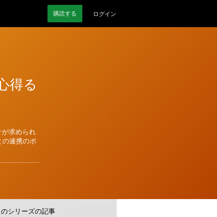
購読
する
ログイン
心得る
計が求められ
との連携のポ
このシリーズの記事