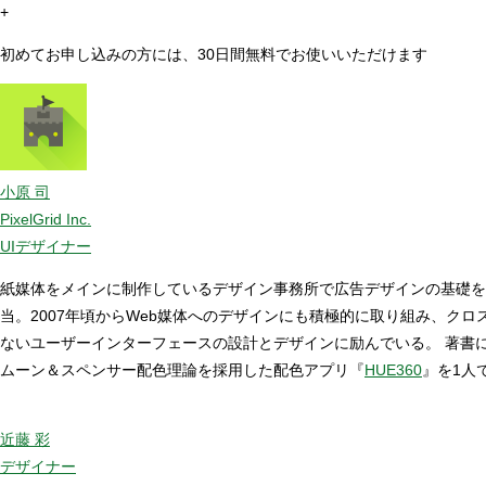
+
初めてお申し込みの方には、30日間無料でお使いいただけます
小原 司
PixelGrid Inc.
UIデザイナー
紙媒体をメインに制作しているデザイン事務所で広告デザインの基礎を
当。2007年頃からWeb媒体へのデザインにも積極的に取り組み、ク
ないユーザーインターフェースの設計とデザインに励んでいる。 著書
ムーン＆スペンサー配色理論を採用した配色アプリ『
HUE360
』を1人
近藤 彩
デザイナー