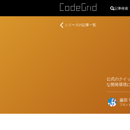
記事検索
著
「便
シリーズの記事一覧
者
利」
を
生
み
出
す、
Figma
プ
公式のクイック
ラ
な開発環境
グ
イ
ン
藤田 
開
フロン
発