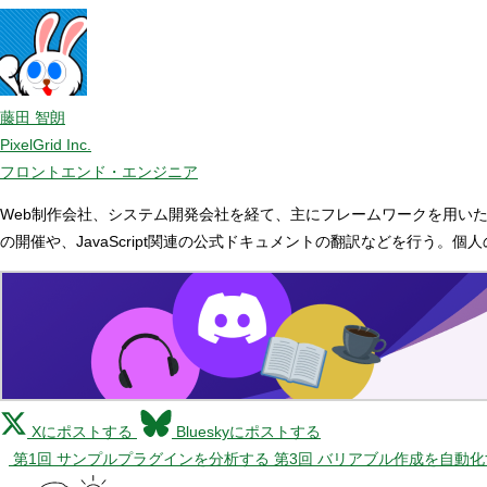
藤田 智朗
PixelGrid Inc.
フロントエンド・エンジニア
Web制作会社、システム開発会社を経て、主にフレームワークを用いたサーバ
の開催や、JavaScript関連の公式ドキュメントの翻訳などを行う。個
Xにポストする
Blueskyにポストする
第1回 サンプルプラグインを分析する
第3回 バリアブル作成を自動