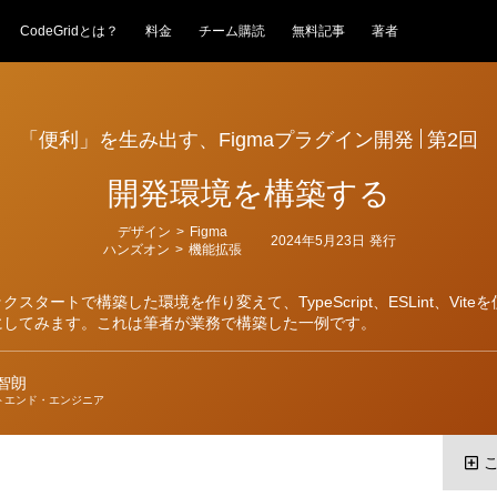
CodeGridとは？
料金
チーム購読
無料記事
著者
「便利」を生み出す、Figmaプラグイン開発
第2回
開発環境を構築する
カ
デザイン
>
Figma
2024年5月23日
発行
テ
ハンズオン
>
機能拡張
ゴ
リ
ー
スタートで構築した環境を作り変えて、TypeScript、ESLint、Vit
にしてみます。これは筆者が業務で構築した一例です。
智朗
トエンド・エンジニア