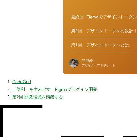
ゴ
リ
ー
最終回
Figmaでデザイントーク
第2回
デザイントークンの設計
第1回
デザイントークンとは
谷 拓樹
デザイナーアドボケート
CodeGrid
「便利」を生み出す、Figmaプラグイン開発
第2回 開発環境を構築する