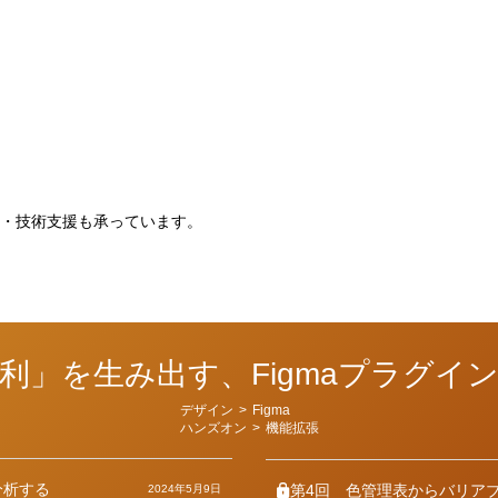
。
・技術支援も承っています。
利」を生み出す、Figmaプラグイ
カ
デザイン
>
Figma
テ
ハンズオン
>
機能拡張
ゴ
リ
ー
分析する
第4回
色管理表からバリア
2024年5月9日