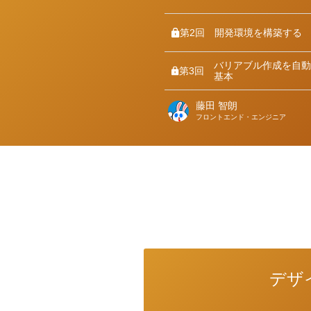
第2回
開発環境を構築する
バリアブル作成を自動
第3回
基本
藤田 智朗
著
フロントエンド・エンジニア
者
デザ
カ
テ