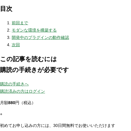
目次
前回まで
モダンな環境を構築する
開発中のプラグインの動作確認
次回
この記事を読むには
購読の手続きが必要です
購読の手続きへ
購読済みの方はログイン
月額
880
円（税込）
+
初めてお申し込みの方には、30日間無料でお使いいただけます