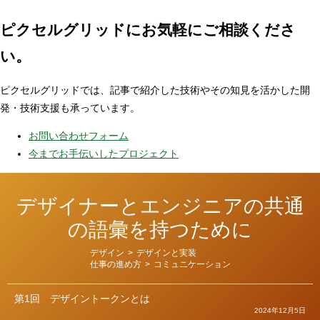
ピクセルグリッドに
お気軽にご相談くださ
い。
ピクセルグリッドでは、記事で紹介した技術やその知見を活かした開
発・技術支援も承っています。
お問い合わせフォーム
今までお手伝いしたプロジェクト
デザイナーとエンジニアの共通
の語彙を持つために
カ
デザイン
>
デザインと実装
テ
仕事の進め方
>
コミュニケーション
ゴ
リ
ー
第1回
デザイントークンとは
2024年12月5日