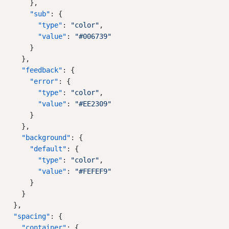
      },
"sub"
: {
"type"
: 
"color"
,
"value"
: 
"#006739"
      }
    },
"feedback"
: {
"error"
: {
"type"
: 
"color"
,
"value"
: 
"#EE2309"
      }
    },
"background"
: {
"default"
: {
"type"
: 
"color"
,
"value"
: 
"#FEFEF9"
      }
    }
  },
"spacing"
: {
"container"
: {