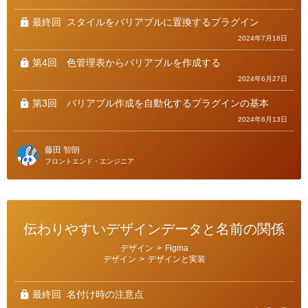
ー
最終回
スタイルをバリアブルに置換するプラグイン
2024年7月18日
第4回
色管理表からバリアブルを作成する
2024年6月27日
第3回
バリアブル作成を自動化するプラグインの基本
2024年6月13日
藤田 智朗
フロントエンド・エンジニア
伝わりやすいデザインデータと名前の関係
カ
デザイン
>
Figma
テ
デザイン
>
デザインと実装
ゴ
リ
ー
最終回
名付け時の注意点