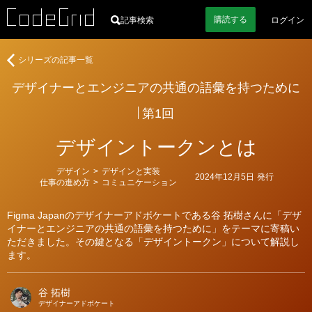
購読
する
記事検索
ログイン
著
デ
シリーズの記事一覧
者
ザ
デザイナーとエンジニアの共通の語彙を持つために
イ
ナ
第1回
ー
と
デザイントークンとは
エ
ン
カ
デザイン
>
デザインと実装
ジ
2024年12月5日
発行
テ
仕事の進め方
>
コミュニケーション
ゴ
ニ
リ
ア
ー
Figma Japanのデザイナーアドボケートである谷 拓樹さんに「デザ
の
イナーとエンジニアの共通の語彙を持つために」をテーマに寄稿い
共
ただきました。その鍵となる「デザイントークン」について解説し
通
ます。
の
語
谷 拓樹
彙
デザイナーアドボケート
を