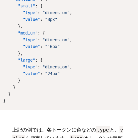
"small"
: {
"type"
: 
"dimension"
,
"value"
: 
"8px"
      },
"medium"
: {
"type"
: 
"dimension"
,
"value"
: 
"16px"
      },
"large"
: {
"type"
: 
"dimension"
,
"value"
: 
"24px"
      }
    }
  }
}
type
v
上記の例では、各トークンに色などの
と、