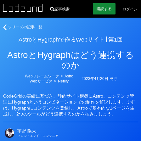
購読
する
記事検索
ログイン
著
Astro
シリーズの記事一覧
者
と
AstroとHygraphで作るWebサイト
第1回
Hygraph
で
AstroとHygraphはどう連携する
作
る
のか
Web
サ
カ
Webフレームワーク
>
Astro
2023年4月20日
発行
イ
テ
Webサービス
>
Netlify
ゴ
ト
リ
ー
CodeGridの実績に基づき、静的サイト構築にAstro、コンテンツ管
理にHygraphというコンビネーションでの制作を解説します。まず
は、Hygraphにコンテンツを登録し、Astroで基本的な1ページを生
成し、2つのツールがどう連携するのかを掴みましょう。
宇野 陽太
フロントエンド・エンジニア