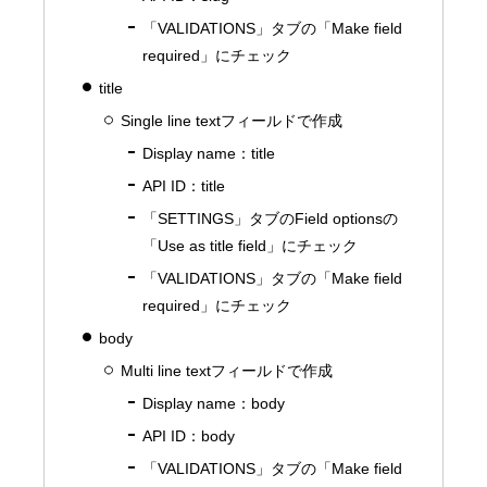
「VALIDATIONS」タブの「Make field
required」にチェック
title
Single line textフィールドで作成
Display name：title
API ID：title
「SETTINGS」タブのField optionsの
「Use as title field」にチェック
「VALIDATIONS」タブの「Make field
required」にチェック
body
Multi line textフィールドで作成
Display name：body
API ID：body
「VALIDATIONS」タブの「Make field