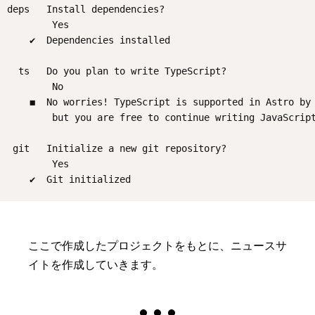
deps   Install dependencies?
        Yes
    ✔  Dependencies installed
  ts   Do you plan to write TypeScript?
        No
    ◼  No worries! TypeScript is supported in Astro by
        but you are free to continue writing JavaScrip
 git   Initialize a new git repository?
        Yes
    ✔  Git initialized
ここで作成したプロジェクトをもとに、ニュースサ
イトを作成していきます。