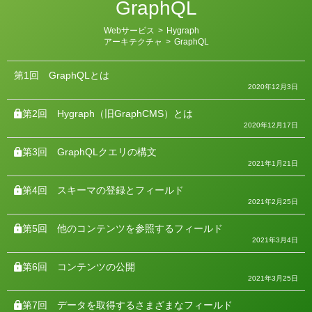
GraphQL
カ
Webサービス
>
Hygraph
テ
アーキテクチャ
>
GraphQL
ゴ
リ
ー
第1回
GraphQLとは
2020年12月3日
第2回
Hygraph（旧GraphCMS）とは
2020年12月17日
第3回
GraphQLクエリの構文
2021年1月21日
第4回
スキーマの登録とフィールド
2021年2月25日
第5回
他のコンテンツを参照するフィールド
2021年3月4日
第6回
コンテンツの公開
2021年3月25日
第7回
データを取得するさまざまなフィールド