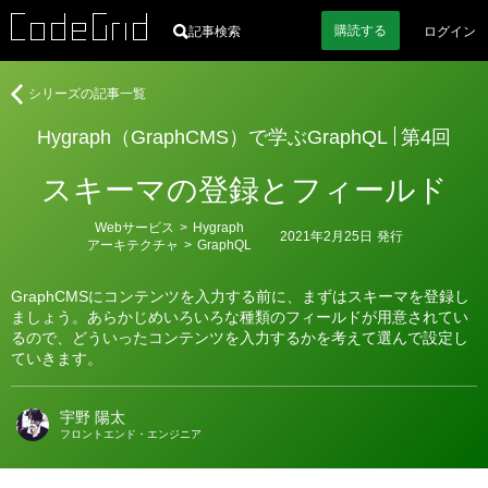
購読
する
記事検索
ログイン
著
Hygraph（GraphCMS）
シリーズの記事一覧
者
で
Hygraph（GraphCMS）で学ぶGraphQL
第4回
学
ぶ
スキーマの登録とフィールド
GraphQL
カ
Webサービス
>
Hygraph
2021年2月25日
発行
テ
アーキテクチャ
>
GraphQL
ゴ
リ
ー
GraphCMSにコンテンツを入力する前に、まずはスキーマを登録し
ましょう。あらかじめいろいろな種類のフィールドが用意されてい
るので、どういったコンテンツを入力するかを考えて選んで設定し
ていきます。
宇野 陽太
フロントエンド・エンジニア