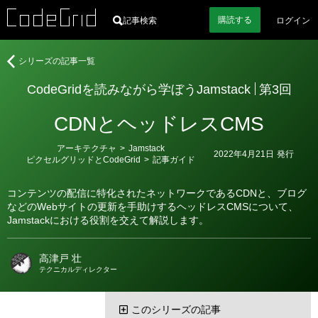
購読
する
記事検索
ログイン
著
CodeGrid
シリーズの記事一覧
者
を
CodeGridを読みながら学ぼうJamstack
第3回
読
み
CDNとヘッドレスCMS
な
が
カ
アーキテクチャ
>
Jamstack
ら
2022年4月21日
発行
テ
ピクセルグリッドとCodeGrid
>
記事ガイド
学
ゴ
リ
ぼ
ー
コンテンツの配信に特化されたネットワークであるCDNと、ブログ
う
などのWebサイトの更新を手助けするヘッドレスCMSについて、
Jamstack
Jamstackにおける役割を交えて解説します。
高津戸 壮
テクニカルディレクター
このシリーズの記事