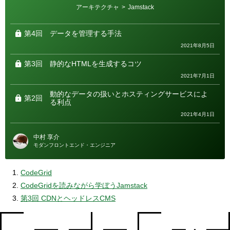
カ
アーキテクチャ
>
Jamstack
テ
ゴ
リ
ー
第4回
データを管理する手法
2021年8月5日
第3回
静的なHTMLを生成するコツ
2021年7月1日
動的なデータの扱いとホスティングサービスによ
第2回
る利点
2021年4月1日
中村 享介
モダンフロントエンド・エンジニア
CodeGrid
CodeGridを読みながら学ぼうJamstack
第3回 CDNとヘッドレスCMS