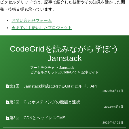
ピクセルグリッドでは、記事で紹介した技術やその知見を活かした開
発・技術支援も承っています。
お問い合わせフォーム
今までお手伝いしたプロジェクト
CodeGridを読みながら学ぼう
Jamstack
カ
アーキテクチャ
>
Jamstack
テ
ピクセルグリッドとCodeGrid
>
記事ガイド
ゴ
リ
ー
第1回
Jamstack構成におけるGitとビルド、API
2022年3月17日
第2回
CIとホスティングの機能と連携
2022年4月7日
第3回
CDNとヘッドレスCMS
2022年4月21日