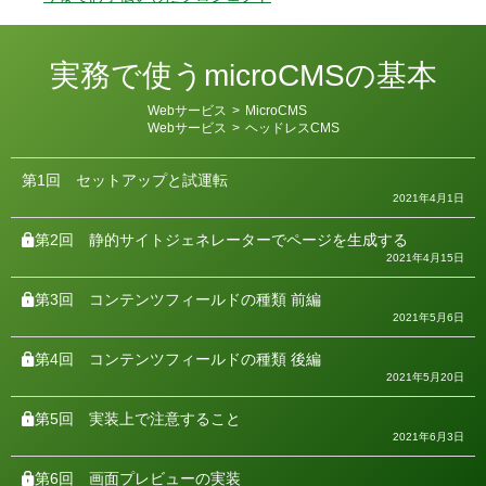
実務で使うmicroCMSの基本
カ
Webサービス
>
MicroCMS
テ
Webサービス
>
ヘッドレスCMS
ゴ
リ
ー
第1回
セットアップと試運転
2021年4月1日
第2回
静的サイトジェネレーターでページを生成する
2021年4月15日
第3回
コンテンツフィールドの種類 前編
2021年5月6日
第4回
コンテンツフィールドの種類 後編
2021年5月20日
第5回
実装上で注意すること
2021年6月3日
第6回
画面プレビューの実装