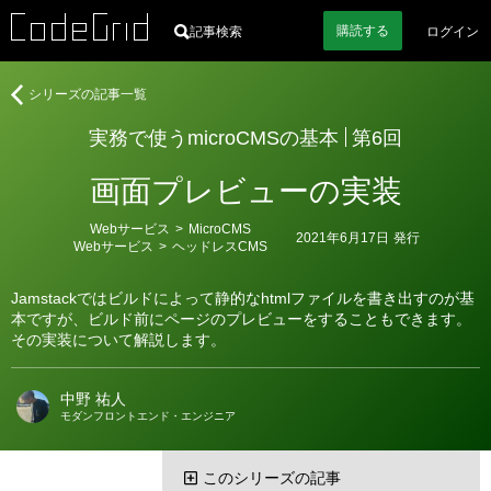
購読
する
記事検索
ログイン
著
実
シリーズの記事一覧
者
務
実務で使うmicroCMSの基本
第6回
で
使
画面プレビューの実装
う
microCMS
カ
Webサービス
>
MicroCMS
の
2021年6月17日
発行
テ
Webサービス
>
ヘッドレスCMS
基
ゴ
リ
本
ー
Jamstackではビルドによって静的なhtmlファイルを書き出すのが基
本ですが、ビルド前にページのプレビューをすることもできます。
その実装について解説します。
中野 祐人
モダンフロントエンド・エンジニア
このシリーズの記事