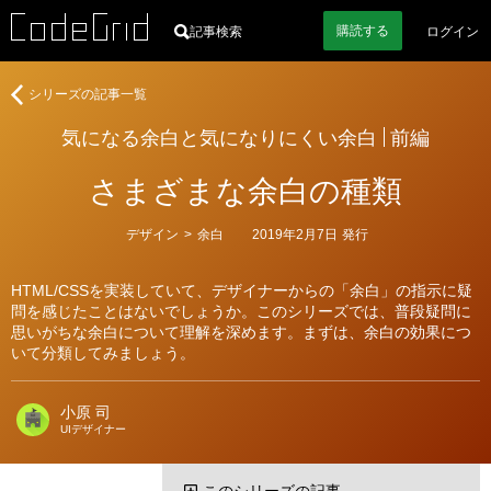
購読
する
記事検索
ログイン
著
気
シリーズの記事一覧
者
に
気になる余白と気になりにくい余白
前編
な
る
さまざまな余白の種類
余
白
と
カ
デザイン
>
余白
2019年2月7日
発行
テ
気
ゴ
に
リ
HTML/CSSを実装していて、デザイナーからの「余白」の指示に疑
ー
な
問を感じたことはないでしょうか。このシリーズでは、普段疑問に
り
思いがちな余白について理解を深めます。まずは、余白の効果につ
に
いて分類してみましょう。
く
い
小原 司
余
UIデザイナー
白
このシリーズの記事