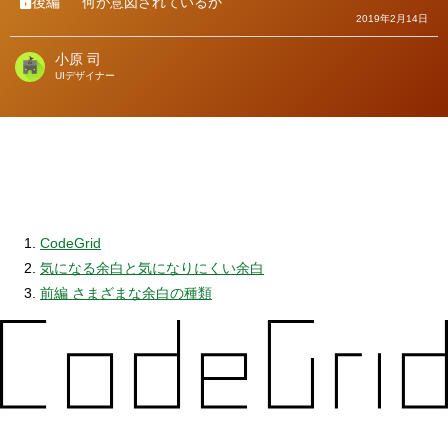
後編
何が意図されているか
2019年2月14日
小原 司
著
UIデザイナー
者
CodeGrid
気になる余白と気になりにくい余白
前編 さまざまな余白の種類