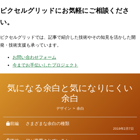
ピクセルグリッドに
お気軽にご相談くださ
い。
ピクセルグリッドでは、記事で紹介した技術やその知見を活かした開
発・技術支援も承っています。
お問い合わせフォーム
今までお手伝いしたプロジェクト
気になる余白と気になりにくい
余白
カ
デザイン
>
余白
テ
ゴ
リ
前編
さまざまな余白の種類
ー
2019年2月7日