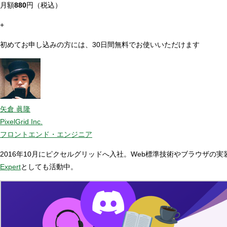
月額
880
円（税込）
+
初めてお申し込みの方には、30日間無料でお使いいただけます
矢倉 眞隆
PixelGrid Inc.
フロントエンド・エンジニア
2016年10月にピクセルグリッドへ入社。Web標準技術やブラウザ
Expert
としても活動中。