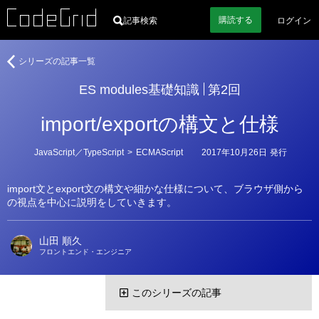
購読
する
記事検索
ログイン
著
ES
シリーズの記事一覧
者
modules
ES modules基礎知識
第2回
基
礎
import/exportの構文と仕様
知
識
カ
JavaScript／TypeScript
>
ECMAScript
2017年10月26日
発行
テ
ゴ
リ
import文とexport文の構文や細かな仕様について、ブラウザ側から
ー
の視点を中心に説明をしていきます。
山田 順久
フロントエンド・エンジニア
このシリーズの記事