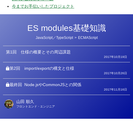
今までお手伝いしたプロジェクト
ES modules基礎知識
カ
JavaScript／TypeScript
>
ECMAScript
テ
ゴ
リ
第1回
仕様の概要とその周辺課題
ー
2017年10月19日
第2回
import/exportの構文と仕様
2017年10月26日
最終回
Node.jsやCommonJSとの関係
2017年11月16日
山田 順久
著
フロントエンド・エンジニア
者