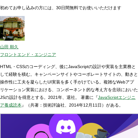
初めてお申し込みの方には、30日間無料でお使いいただけます
山田 順久
フロントエンド・エンジニア
HTML・CSSのコーディング、後にJavaScriptの設計や実装を主業務と
して経験を積む。キャンペーンサイトやコーポレートサイトの、動きと
操作性に工夫を凝らしたUI実装を多く手がけている。複雑なWebアプ
リケーション実装における、コンポーネント的な考え方を念頭においた
JSの設計を得意とする。2021年、退社。 著書に『
JavaScriptエンジニ
ア養成読本
』（共著：技術評論社、2014年12月11日）がある。