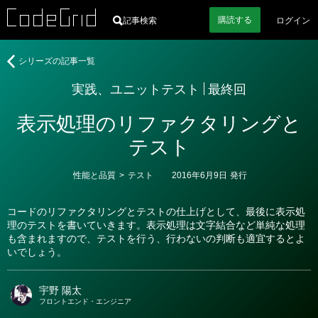
購読
する
記事検索
ログイン
著
実
シリーズの記事一覧
者
践、
実践、ユニットテスト
最終回
ユ
ニ
表示処理のリファクタリングと
ッ
ト
テスト
テ
ス
カ
性能と品質
>
テスト
2016年6月9日
発行
ト
テ
ゴ
リ
コードのリファクタリングとテストの仕上げとして、最後に表示処
ー
理のテストを書いていきます。表示処理は文字結合など単純な処理
も含まれますので、テストを行う、行わないの判断も適宜するとよ
いでしょう。
宇野 陽太
フロントエンド・エンジニア