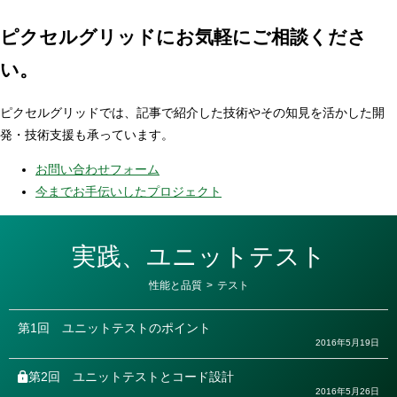
ピクセルグリッドに
お気軽にご相談くださ
い。
ピクセルグリッドでは、記事で紹介した技術やその知見を活かした開
発・技術支援も承っています。
お問い合わせフォーム
今までお手伝いしたプロジェクト
実践、ユニットテスト
カ
性能と品質
>
テスト
テ
ゴ
リ
第1回
ユニットテストのポイント
ー
2016年5月19日
第2回
ユニットテストとコード設計
2016年5月26日