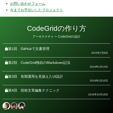
お問い合わせフォーム
今までお手伝いしたプロジェクト
CodeGridの作り方
カ
アーキテクチャ
>
CodeGridの設計
テ
ゴ
リ
第1回
GitHubで文書管理
ー
2015年7月9日
第2回
CodeGrid独自のMarkdown記法
2016年1月14日
第3回
長期運用を見据えたUI設計
2016年2月10日
第4回
技術文章編集テクニック
2018年10月18日