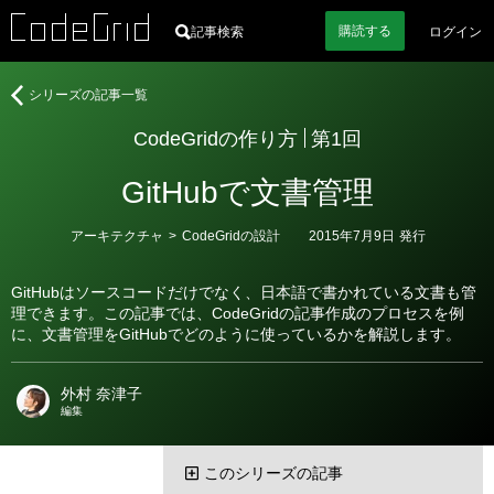
購読
する
記事検索
ログイン
著
CodeGrid
シリーズの記事一覧
者
の
CodeGridの作り方
第1回
作
り
GitHubで文書管理
方
カ
アーキテクチャ
>
CodeGridの設計
2015年7月9日
発行
テ
ゴ
リ
GitHubはソースコードだけでなく、日本語で書かれている文書も管
ー
理できます。この記事では、CodeGridの記事作成のプロセスを例
に、文書管理をGitHubでどのように使っているかを解説します。
外村 奈津子
編集
このシリーズの記事