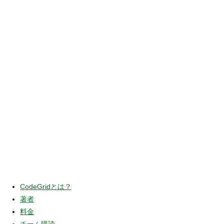
CodeGridとは？
著者
料金