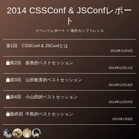
2014 CSSConf & JSConfレポー
ト
カ
イベントレポート
>
海外カンファレンス
テ
ゴ
リ
第1回
CSSConf & JSConfとは
ー
2014年12月4日
第2回
坂巻的ベストセッション
2014年12月11日
第3回
山田敬美的ベストセッション
2014年12月18日
第4回
小山田的ベストセッション
2014年12月25日
最終回
中島的ベストセッション
2015年1月8日