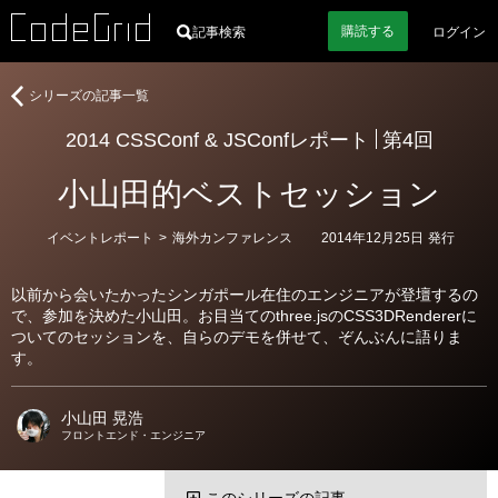
購読
する
記事検索
ログイン
著
2014
シリーズの記事一覧
者
CSSConf
2014 CSSConf & JSConfレポート
第4回
&
JSConf
小山田的ベストセッション
レ
ポ
ー
カ
イベントレポート
>
海外カンファレンス
2014年12月25日
発行
テ
ト
ゴ
リ
以前から会いたかったシンガポール在住のエンジニアが登壇するの
ー
で、参加を決めた小山田。お目当てのthree.jsのCSS3DRendererに
ついてのセッションを、自らのデモを併せて、ぞんぶんに語りま
す。
小山田 晃浩
フロントエンド・エンジニア
このシリーズの記事