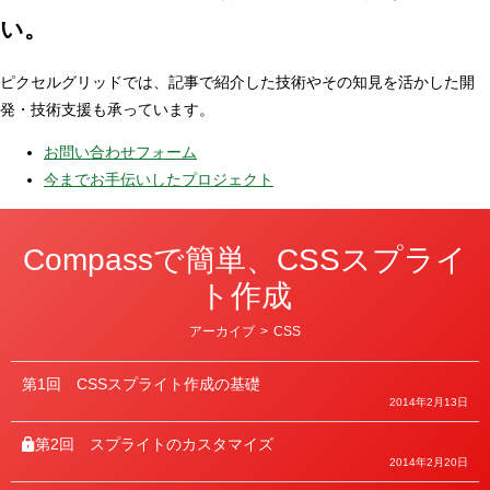
い。
ピクセルグリッドでは、記事で紹介した技術やその知見を活かした開
発・技術支援も承っています。
お問い合わせフォーム
今までお手伝いしたプロジェクト
Compassで簡単、CSSスプライ
ト作成
カ
アーカイブ
>
CSS
テ
ゴ
リ
第1回
CSSスプライト作成の基礎
ー
2014年2月13日
第2回
スプライトのカスタマイズ
2014年2月20日