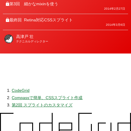
第3回
細かなmixinを使う
2014年2月27日
最終回
Retina対応CSSスプライト
2014年3月6日
高津戸 壮
著
テクニカルディレクター
者
CodeGrid
Compassで簡単、CSSスプライト作成
第2回 スプライトのカスタマイズ