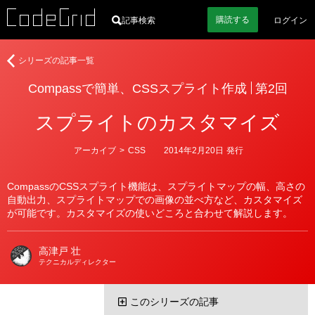
購読
する
記事検索
ログイン
著
Compass
シリーズの記事一覧
者
で
Compassで簡単、CSSスプライト作成
第2回
簡
単、
スプライトのカスタマイズ
CSS
ス
プ
カ
アーカイブ
>
CSS
2014年2月20日
発行
テ
ラ
ゴ
イ
リ
CompassのCSSスプライト機能は、スプライトマップの幅、高さの
ー
ト
自動出力、スプライトマップでの画像の並べ方など、カスタマイズ
作
が可能です。カスタマイズの使いどころと合わせて解説します。
成
高津戸 壮
テクニカルディレクター
このシリーズの記事