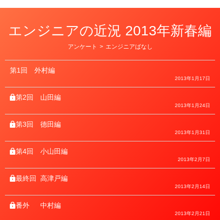
エンジニアの近況 2013年新春編
カ
アンケート
>
エンジニアばなし
テ
ゴ
リ
第1回
外村編
ー
2013年1月17日
第2回
山田編
2013年1月24日
第3回
德田編
2013年1月31日
第4回
小山田編
2013年2月7日
最終回
高津戸編
2013年2月14日
番外
中村編
2013年2月21日