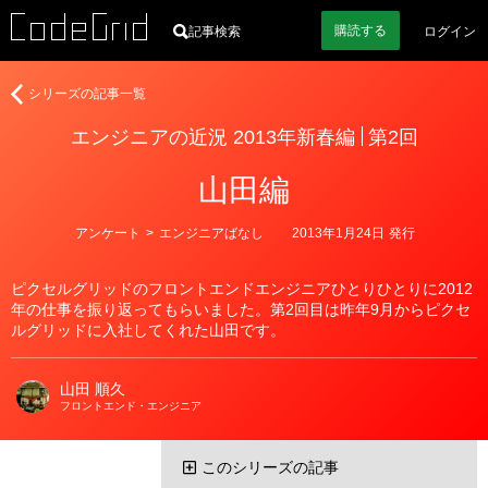
購読
する
記事検索
ログイン
著
エ
シリーズの記事一覧
者
ン
エンジニアの近況 2013年新春編
第2回
ジ
ニ
山田編
ア
の
近
カ
アンケート
>
エンジニアばなし
2013年1月24日
発行
テ
況
ゴ
2013
リ
ピクセルグリッドのフロントエンドエンジニアひとりひとりに2012
ー
年
年の仕事を振り返ってもらいました。第2回目は昨年9月からピクセ
新
ルグリッドに入社してくれた山田です。
春
編
山田 順久
フロントエンド・エンジニア
このシリーズの記事