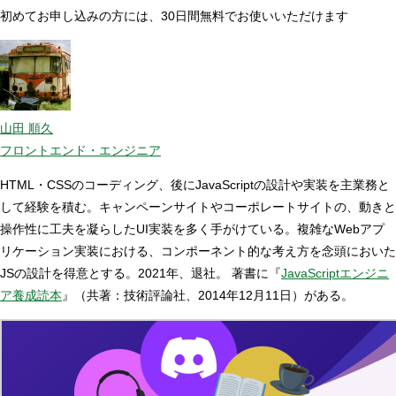
初めてお申し込みの方には、30日間無料でお使いいただけます
山田 順久
フロントエンド・エンジニア
HTML・CSSのコーディング、後にJavaScriptの設計や実装を主業務と
して経験を積む。キャンペーンサイトやコーポレートサイトの、動きと
操作性に工夫を凝らしたUI実装を多く手がけている。複雑なWebアプ
リケーション実装における、コンポーネント的な考え方を念頭においた
JSの設計を得意とする。2021年、退社。 著書に『
JavaScriptエンジニ
ア養成読本
』（共著：技術評論社、2014年12月11日）がある。