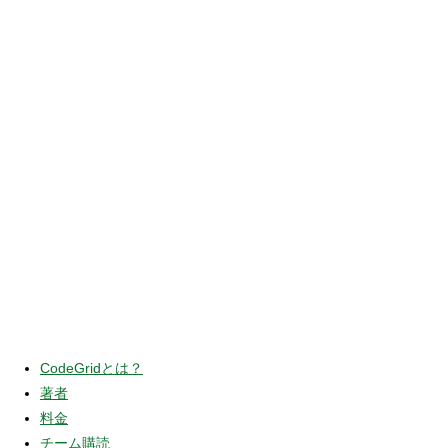
CodeGridとは？
著者
料金
チーム購読