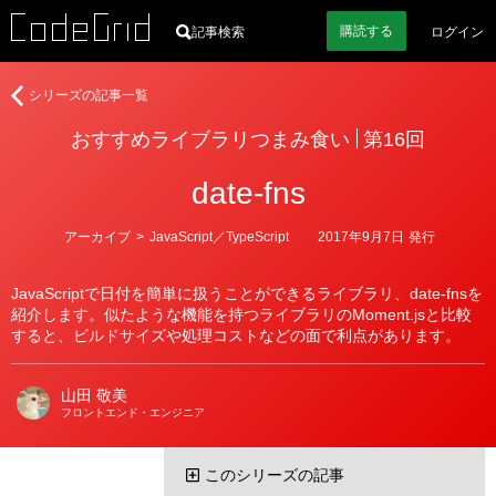
購読
する
記事検索
ログイン
著
お
シリーズの記事一覧
者
す
おすすめライブラリつまみ食い
第16回
す
め
date-fns
ラ
イ
ブ
カ
アーカイブ
>
JavaScript／TypeScript
2017年9月7日
発行
テ
ラ
ゴ
リ
リ
JavaScriptで日付を簡単に扱うことができるライブラリ、date-fnsを
ー
つ
紹介します。似たような機能を持つライブラリのMoment.jsと比較
ま
すると、ビルドサイズや処理コストなどの面で利点があります。
み
食
山田 敬美
い
フロントエンド・エンジニア
このシリーズの記事