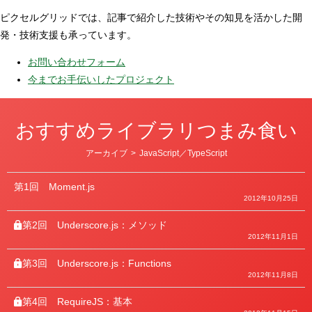
ピクセルグリッドでは、記事で紹介した技術やその知見を活かした開
発・技術支援も承っています。
お問い合わせフォーム
今までお手伝いしたプロジェクト
おすすめライブラリつまみ食い
カ
アーカイブ
>
JavaScript／TypeScript
テ
ゴ
リ
第1回
Moment.js
ー
2012年10月25日
第2回
Underscore.js：メソッド
2012年11月1日
第3回
Underscore.js：Functions
2012年11月8日
第4回
RequireJS：基本