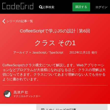
購読
する
記事検索
ログイン
著
CoffeeScript
シリーズの記事一覧
者
で
CoffeeScriptで学ぶJSの設計
第6回
学
ぶ
クラス その1
JS
の
設
カ
アーカイブ
>
JavaScript／TypeScript
2012年11月1日
発行
テ
計
ゴ
リ
CoffeeScriptのクラス構文について解説します。Webアプリケーシ
ー
ョンなどプログラムが大規模になればなるほど、クラスの理解は大
切になってきます。クラスについてあまり理解のない人でも分かる
ように書かれています。
高津戸 壮
テクニカルディレクター
このシリーズの記事