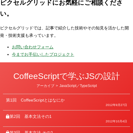
ピクセルグリッドに
お気軽にご相談くださ
い。
ピクセルグリッドでは、記事で紹介した技術やその知見を活かした開
発・技術支援も承っています。
お問い合わせフォーム
今までお手伝いしたプロジェクト
CoffeeScriptで学ぶJSの設計
カ
アーカイブ
>
JavaScript／TypeScript
テ
ゴ
リ
第1回
CoffeeScriptとはなにか
ー
2012年9月27日
第2回
基本文法その1
2012年10月4日
第3回
基本文法 その2