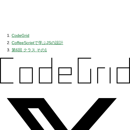
CodeGrid
CoffeeScriptで学ぶJSの設計
第6回 クラス その1