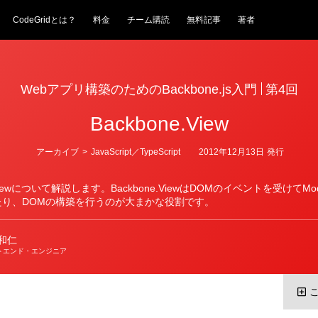
CodeGridとは？
料金
チーム購読
無料記事
著者
Webアプリ構築のためのBackbone.js入門
第4回
Backbone.View
カ
アーカイブ
>
JavaScript／TypeScript
2012年12月13日
発行
テ
ゴ
リ
e.Viewについて解説します。Backbone.ViewはDOMのイベントを受けてM
ー
たり、DOMの構築を行うのが大まかな役割です。
和仁
トエンド・エンジニア