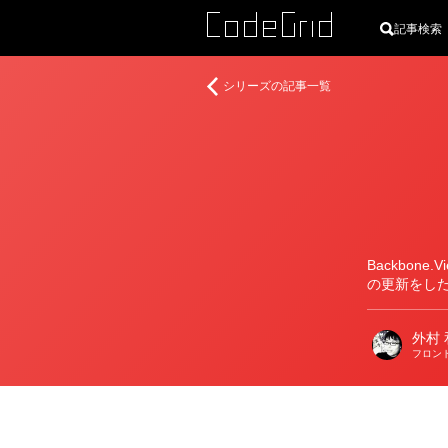
記事検索
著
Web
シリーズの記事一覧
者
ア
プ
リ
構
築
の
た
め
Backbon
の
の更新をし
Backbone.js
入
外村 
門
フロン