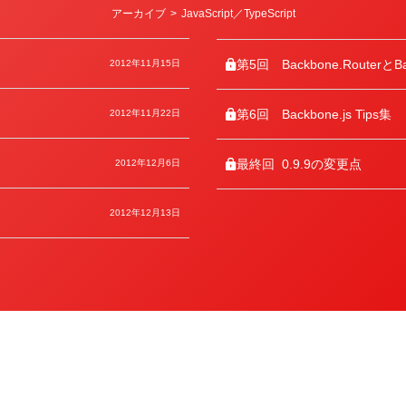
カ
アーカイブ
>
JavaScript／TypeScript
テ
ゴ
リ
ー
第5回
Backbone.RouterとBa
2012年11月15日
第6回
Backbone.js Tips集
2012年11月22日
最終回
0.9.9の変更点
2012年12月6日
2012年12月13日