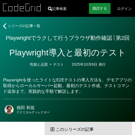
購読
する
記事検索
ログイン
著
Playwright
シリーズの記事一覧
者
で
Playwrightでラクして行うブラウザ動作確認
第2回
ラ
ク
Playwright導入と最初のテスト
し
て
行
カ
性能と品質
>
テスト
2025年10月9日
発行
テ
う
ゴ
ブ
リ
Playwrightを使ったライトなE2Eテストの導入方法を、デモアプリの
ー
ラ
取得からローカルサーバー起動、最初のテスト作成、テストコマン
ウ
ド追加まで、実践的な手順で解説します。
ザ
動
德田 和規
作
テクニカルディレクター
確
認
このシリーズの記事