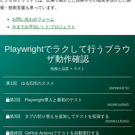
発・技術支援も承っています。
お問い合わせフォーム
今までお手伝いしたプロジェクト
Playwrightでラクして行うブラウ
ザ動作確認
カ
性能と品質
>
テスト
テ
ゴ
リ
第1回
ゆるE2Eのススメ
ー
2025年8月7日
第2回
Playwright導入と最初のテスト
2025年10月9日
第3回
タブの切り替えを追加してテストを拡張する
2025年11月20日
最終回
GitHub Actionsでテストを自動実行する