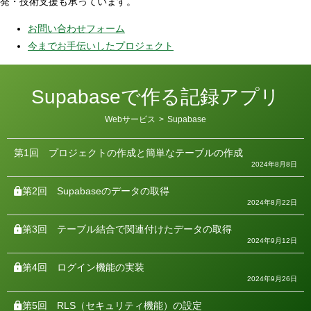
発・技術支援も承っています。
お問い合わせフォーム
今までお手伝いしたプロジェクト
Supabaseで作る記録アプリ
カ
Webサービス
>
Supabase
テ
ゴ
リ
第1回
プロジェクトの作成と簡単なテーブルの作成
ー
2024年8月8日
第2回
Supabaseのデータの取得
2024年8月22日
第3回
テーブル結合で関連付けたデータの取得
2024年9月12日
第4回
ログイン機能の実装
2024年9月26日
第5回
RLS（セキュリティ機能）の設定