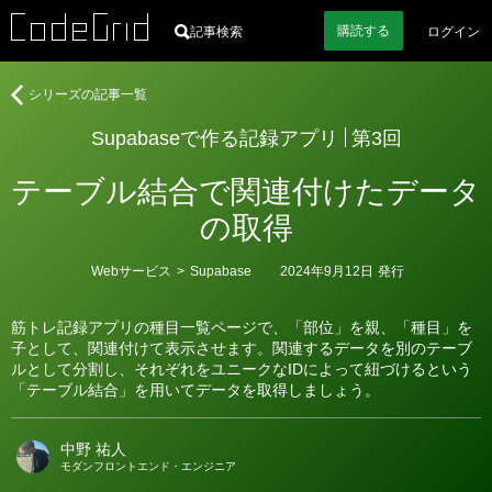
購読
する
記事検索
ログイン
著
Supabase
シリーズの記事一覧
者
で
Supabaseで作る記録アプリ
第3回
作
る
テーブル結合で関連付けたデータ
記
録
の取得
ア
プ
カ
Webサービス
>
Supabase
2024年9月12日
発行
リ
テ
ゴ
リ
筋トレ記録アプリの種目一覧ページで、「部位」を親、「種目」を
ー
子として、関連付けて表示させます。関連するデータを別のテーブ
ルとして分割し、それぞれをユニークなIDによって紐づけるという
「テーブル結合」を用いてデータを取得しましょう。
中野 祐人
モダンフロントエンド・エンジニア