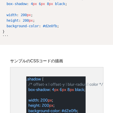
box-shadow
: 
4
px
6
px
8
px
black
;
width
: 
200
px
;
height
: 
200
px
;
background-color
: 
#d2e0fb
;
}
```