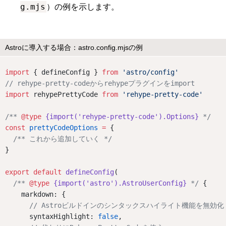
g.mjs
）の例を示します。
Astroに導入する場合：astro.config.mjsの例
import
 { defineConfig } 
from
'astro/config'
// rehype-pretty-codeからrehypeプラグインをimport
import
 rehypePrettyCode 
from
'rehype-pretty-code'
/** 
@type
{import('rehype-pretty-code').Options}
 */
const
prettyCodeOptions
=
 {
/** これから追加していく */
}
export
default
defineConfig
(
/** 
@type
{import('astro').AstroUserConfig}
 */
 {
    markdown: {
// Astroビルドインのシンタックスハイライト機能を無効化
      syntaxHighlight: 
false
,