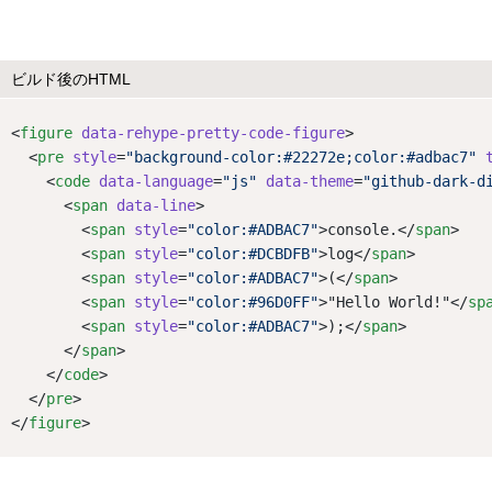
ビルド後のHTML
<
figure
data-rehype-pretty-code-figure
>
  <
pre
style
=
"background-color:#22272e;color:#adbac7"
    <
code
data-language
=
"js"
data-theme
=
"github-dark-d
      <
span
data-line
>
        <
span
style
=
"color:#ADBAC7"
>console.</
span
>
        <
span
style
=
"color:#DCBDFB"
>log</
span
>
        <
span
style
=
"color:#ADBAC7"
>(</
span
>
        <
span
style
=
"color:#96D0FF"
>"Hello World!"</
sp
        <
span
style
=
"color:#ADBAC7"
>);</
span
>
      </
span
>
    </
code
>
  </
pre
>
</
figure
>