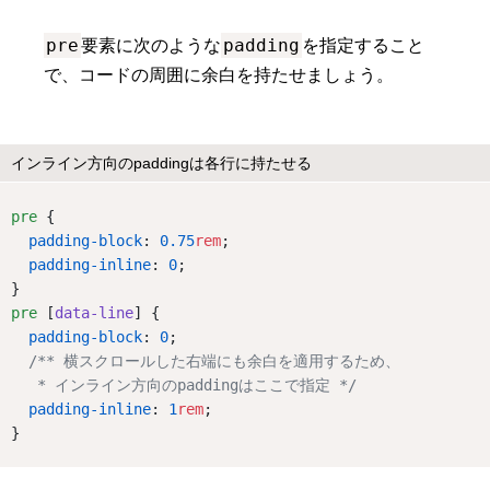
pre
padding
要素に次のような
を指定すること
で、コードの周囲に余白を持たせましょう。
インライン方向のpaddingは各行に持たせる
pre
 {
padding-block
: 
0.75
rem
;
padding-inline
: 
0
;
}
pre
 [
data-line
] {
padding-block
: 
0
;
/** 横スクロールした右端にも余白を適用するため、
   * インライン方向のpaddingはここで指定 */
padding-inline
: 
1
rem
;
}