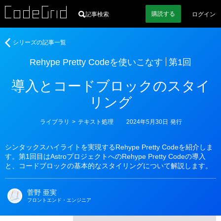
購読
する
記事検索
ログイン
著
Rehype
シリーズの記事一覧
者
Pretty
Rehype Pretty Codeを使いこなす
第1回
Code
を
導入とコードブロックのスタイ
使
い
リング
こ
な
カ
ライブラリ
>
テキスト処理
2024年5月30日
発行
す
テ
ゴ
リ
シンタックスハイライトを実現するRehype Pretty Codeを紹介しま
ー
す。第1回目はAstroプロジェクトへのRehype Pretty Codeの導入
と、コードブロックの基本的なスタイリングについて解説します。
菅野 亜実
フロントエンド・エンジニア