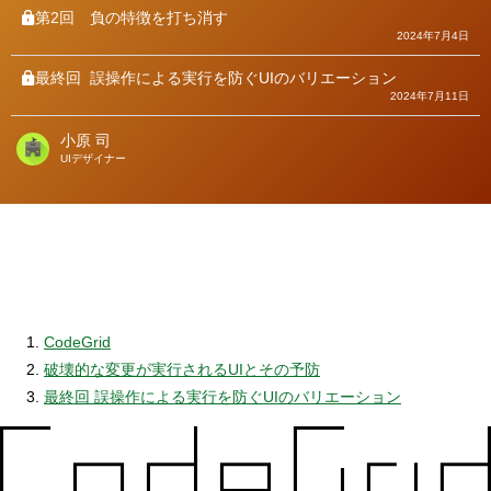
第2回
負の特徴を打ち消す
2024年7月4日
最終回
誤操作による実行を防ぐUIのバリエーション
2024年7月11日
小原 司
著
UIデザイナー
者
CodeGrid
破壊的な変更が実行されるUIとその予防
最終回 誤操作による実行を防ぐUIのバリエーション