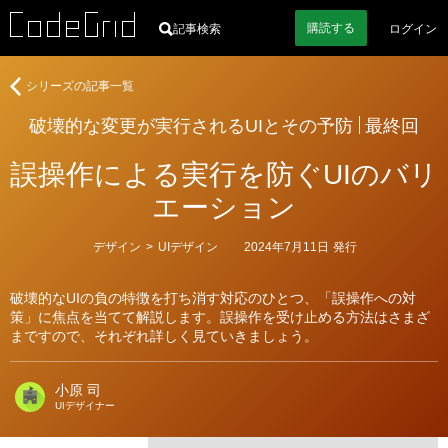
購読
する
記事検索
ログイン
著
破
シリーズの記事一覧
者
壊
破壊的な変更が実行されるUIとその予防
最終回
的
な
誤操作による実行を防ぐUIのバリ
変
更
エーション
が
実
カ
デザイン
>
UIデザイン
2024年7月11日
発行
行
テ
ゴ
さ
リ
れ
破壊的なUIの負の特徴を打ち消す対応のひとつ、「誤操作への対
ー
策」に焦点を当てて解説します。誤操作を受け止める方法はさまざ
る
まですので、それぞれ詳しく見ていきましょう。
UI
と
そ
小原 司
の
UIデザイナー
予
防