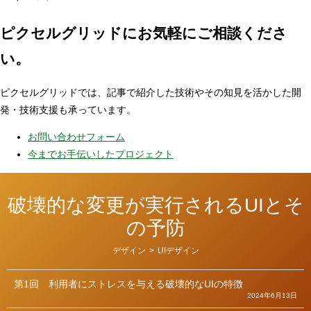
ピクセルグリッドに
お気軽にご相談くださ
い。
ピクセルグリッドでは、記事で紹介した技術やその知見を活かした開
発・技術支援も承っています。
お問い合わせフォーム
今までお手伝いしたプロジェクト
破壊的な変更が実行されるUIとそ
の予防
カ
デザイン
>
UIデザイン
テ
ゴ
リ
第1回
利用者にストレスを与える破壊的なUIの特徴
ー
2024年6月13日