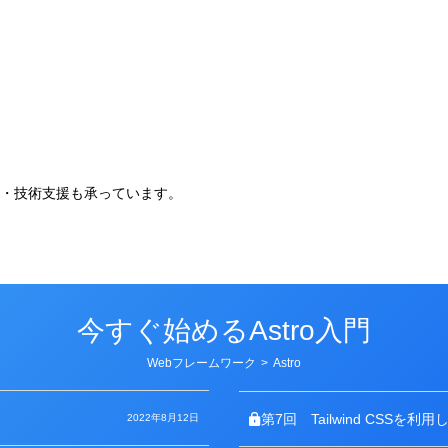
。
・技術支援も承っています。
今すぐ始めるAstro入門
カ
Webフレームワーク
>
Astro
テ
ゴ
リ
ー
第7回
Tailwind CSSを
2022年8月12日