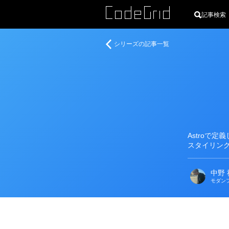
記事検索
著
今
シリーズの記事一覧
者
す
ぐ
始
め
る
Astro
入
門
Astroで
スタイリン
中野 
モダン