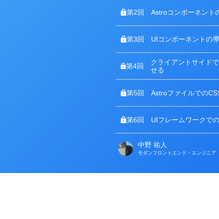
第2回
Astroコンポーネント
第3回
UIコンポーネントの
クライアントサイドでJa
第4回
せる
第5回
AstroファイルでのC
第6回
UIフレームワークで
中野 祐人
著
モダンフロントエンド・エンジニア
者