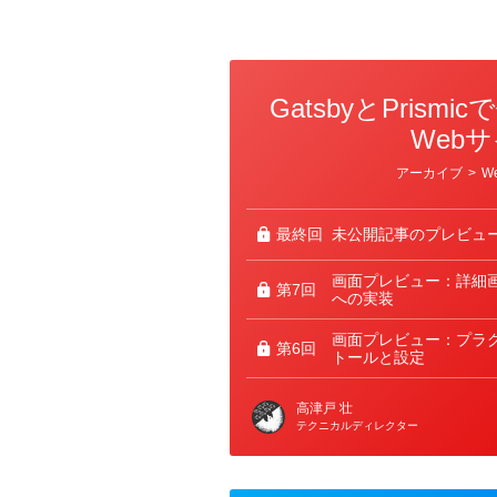
GatsbyとPrismic
Web
カ
アーカイブ
>
W
テ
ゴ
リ
ー
最終回
未公開記事のプレビュ
画面プレビュー：詳細
第7回
への実装
画面プレビュー：プラ
第6回
トールと設定
高津戸 壮
テクニカルディレクター