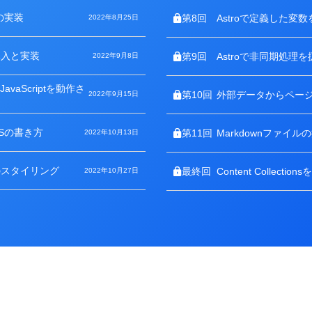
の実装
第8回
Astroで定義した変数
2022年8月25日
導入と実装
第9回
Astroで非同期処理を
2022年9月8日
vaScriptを動作さ
第10回
外部データからペー
2022年9月15日
SSの書き方
第11回
Markdownファイル
2022年10月13日
のスタイリング
最終回
Content Collection
2022年10月27日