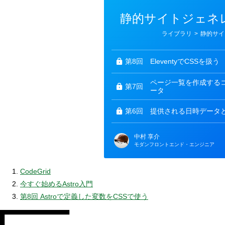
静的サイトジェネレー
カ
ライブラリ
>
静的サイ
テ
ゴ
リ
ー
第8回
EleventyでCSSを扱う
ページ一覧を作成する
第7回
ータ
第6回
提供される日時データ
中村 享介
モダンフロントエンド・エンジニア
CodeGrid
今すぐ始めるAstro入門
第8回 Astroで定義した変数をCSSで使う