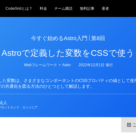
CodeGridとは？
料金
チーム購読
無料記事
著者
今すぐ始めるAstro入門
第8回
Astroで定義した変数をCSSで使う
カ
Webフレームワーク
>
Astro
2022年12月1日
発行
テ
ゴ
リ
定義した変数は、さまざまなコンポーネントのCSSプロパティの値として
ー
グの共通化を図る方法のひとつとして解説します。
祐人
フロントエンド・エンジニア