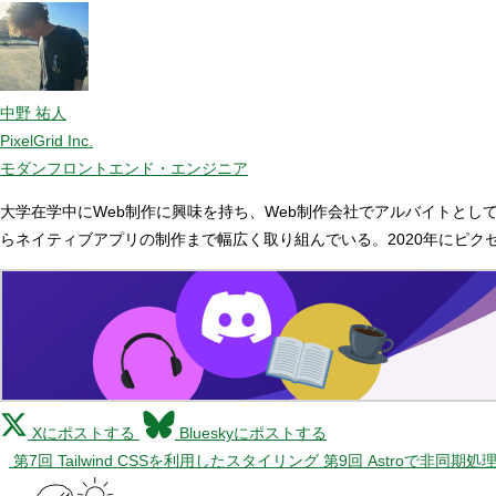
中野 祐人
PixelGrid Inc.
モダンフロントエンド・エンジニア
大学在学中にWeb制作に興味を持ち、Web制作会社でアルバイトとし
らネイティブアプリの制作まで幅広く取り組んでいる。2020年にピク
Xにポストする
Blueskyにポストする
第7回 Tailwind CSSを利用したスタイリング
第9回 Astroで非同期