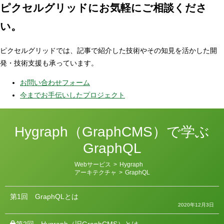
ピクセルグリッドに
お気軽にご相談くださ
い。
ピクセルグリッドでは、記事で紹介した技術やその知見を活かした開
発・技術支援も承っています。
お問い合わせフォーム
今までお手伝いしたプロジェクト
Hygraph（GraphCMS）で学ぶ
GraphQL
カ
Webサービス
>
Hygraph
テ
アーキテクチャ
>
GraphQL
ゴ
リ
ー
第1回
GraphQLとは
2020年12月3日
第2回
Hygraph（旧GraphCMS）とは