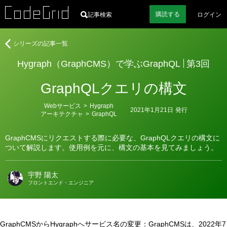
購読
する
記事検索
ログイン
著
Hygraph（GraphCMS）
シリーズの記事一覧
者
で
Hygraph（GraphCMS）で学ぶGraphQL
第3回
学
ぶ
GraphQLクエリの構文
GraphQL
カ
Webサービス
>
Hygraph
2021年1月21日
発行
テ
アーキテクチャ
>
GraphQL
ゴ
リ
ー
GraphCMSにリクエストする際に必要な、GraphQLクエリの構文に
ついて解説します。使用例を元に、構文の基本を見てみましょう。
宇野 陽太
フロントエンド・エンジニア
GraphCMSからHygraphへサービス名の変更：GraphCMSは、2022年7