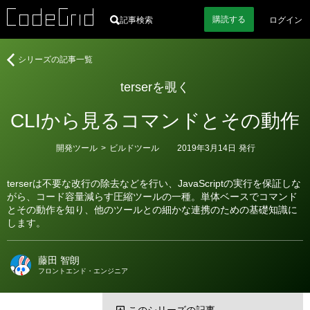
購読
する
記事検索
ログイン
著
terser
シリーズの記事一覧
者
を
terserを覗く
覗
く
CLIから見るコマンドとその動作
カ
開発ツール
>
ビルドツール
2019年3月14日
発行
テ
ゴ
リ
terserは不要な改行の除去などを行い、JavaScriptの実行を保証しな
ー
がら、コード容量減らす圧縮ツールの一種。単体ベースでコマンド
とその動作を知り、他のツールとの細かな連携のための基礎知識に
します。
藤田 智朗
フロントエンド・エンジニア
このシリーズの記事