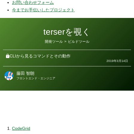
お問い合わせフォーム
今までお手伝いしたプロジェクト
terserを覗く
カ
開発ツール
>
ビルドツール
テ
ゴ
リ
CLIから見るコマンドとその動作
ー
2019年3月14日
藤田 智朗
著
フロントエンド・エンジニア
者
CodeGrid