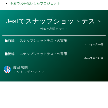
今までお手伝いしたプロジェクト
Jestでスナップショットテスト
カ
性能と品質
>
テスト
テ
ゴ
リ
前編
スナップショットテストの実施
ー
2019年10月10日
後編
スナップショットテストの運用
2019年10月17日
藤田 智朗
著
フロントエンド・エンジニア
者