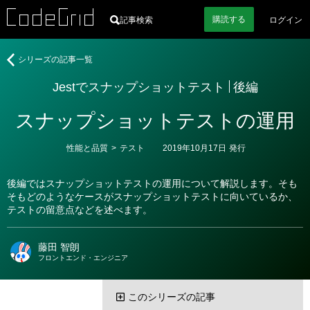
購読
する
記事検索
ログイン
著
Jest
シリーズの記事一覧
者
で
Jestでスナップショットテスト
後編
ス
ナ
スナップショットテストの運用
ッ
プ
シ
カ
性能と品質
>
テスト
2019年10月17日
発行
テ
ョ
ゴ
ッ
リ
後編ではスナップショットテストの運用について解説します。そも
ー
ト
そもどのようなケースがスナップショットテストに向いているか、
テ
テストの留意点などを述べます。
ス
ト
藤田 智朗
フロントエンド・エンジニア
このシリーズの記事