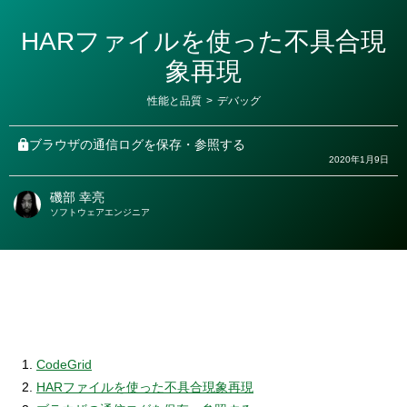
HARファイルを使った不具合現
象再現
カ
性能と品質
>
デバッグ
テ
ゴ
リ
ブラウザの通信ログを保存・参照する
ー
2020年1月9日
磯部 幸亮
著
ソフトウェアエンジニア
者
CodeGrid
HARファイルを使った不具合現象再現