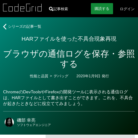
購読
する
記事検索
ログイン
著
HAR
シリーズの記事一覧
者
フ
HARファイルを使った不具合現象再現
ァ
イ
ブラウザの通信ログを保存・参照
ル
を
する
使
っ
カ
性能と品質
>
デバッグ
2020年1月9日
発行
た
テ
ゴ
不
リ
具
ChromeのDevToolsやFirefoxの開発ツールに表示される通信ログ
ー
は、HARファイルとして書き出すことができます。これを、不具合
合
が起きたときなどに役立ててみましょう。
現
象
再
磯部 幸亮
現
ソフトウェアエンジニア